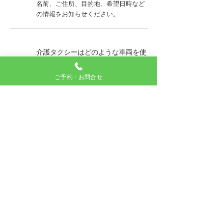
名前、ご住所、目的地、希望日時など
の情報をお知らせください。
介護タクシーはどのような車両を使
Q
用していますか？
ご予約・お問合せ
介護タクシーは、車いす対応のリフト
A
付き車両を使用しています。快適で安
全な移動を提供するため、車内は広
く、清潔に保たれています。また、専
用の設備が整っているため、乗降もス
ムーズに行えます。
体調不良による急な予定変更や当日
Q
予約にも対応できますか？
はい、急な予定変更にも柔軟に対応い
A
たします。空きがある場合には、当日